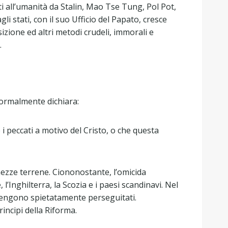
tti all’umanità da Stalin, Mao Tse Tung, Pol Pot,
li stati, con il suo Ufficio del Papato, cresce
izione ed altri metodi crudeli, immorali e
.
rmalmente dichiara:
 i peccati a motivo del Cristo, o che questa
chezze terrene. Ciononostante, l’omicida
’Inghilterra, la Scozia e i paesi scandinavi. Nel
o vengono spietatamente perseguitati.
incipi della Riforma.