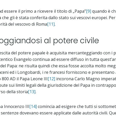
 essere il primo a ricevere il titolo di „Papa”
[9]
quando è chi
 che gli è stata conferita dallo stato sui vescovi europei. Per 
orità del vescovo di Roma
[11]
.
oggiandosi al potere civile
escita del potere papale è acquisita mercanteggiando con i pot
tentico Evangelo continua ad essere diffuso in tutta quest’ar
del Papa: ne risulta quindi che essa fosse accolta molto megli
eni ed i Longobardi, i re francesi forniscono e presentano al 
 800 AD il Papa Leone III
[12]
incorona Carlo Magno imperator
e sui limiti legali della giurisdizione del Papa in contrappo
so della storia
[13]
.
pa Innocenzo III
[14]
comincia ad esigere che tutti si sottomet
ui sentenze dovevano essere applicate dalle autorità civili. 