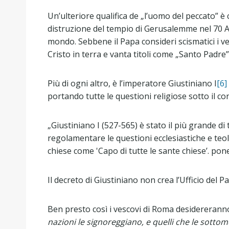
Un’ulteriore qualifica de „l’uomo del peccato” è 
distruzione del tempio di Gerusalemme nel 70 AD è
mondo. Sebbene il Papa consideri scismatici i ver
Cristo in terra e vanta titoli come „Santo Padre” 
Più di ogni altro, è l’imperatore Giustiniano I
[6]
portando tutte le questioni religiose sotto il c
„Giustiniano I (527-565) è stato il più grande d
regolamentare le questioni ecclesiastiche e teol
chiese come 'Capo di tutte le sante chiese’. pon
Il decreto di Giustiniano non crea l’Ufficio del P
Ben presto così i vescovi di Roma desidereranno
nazioni le signoreggiano, e quelli che le sotto