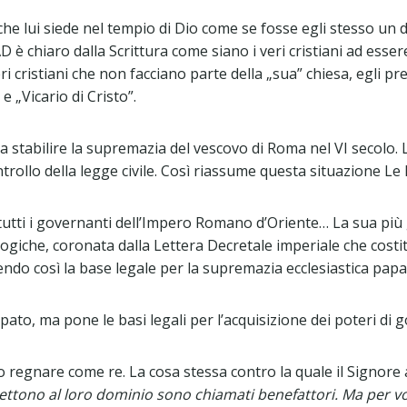
che lui siede nel tempio di Dio come se fosse egli stesso un di
 chiaro dalla Scrittura come siano i veri cristiani ad essere
i cristiani che non facciano parte della „sua” chiesa, egli pr
e „Vicario di Cristo”.
a stabilire la supremazia del vescovo di Roma nel VI secolo. 
ontrollo della legge civile. Così riassume questa situazione L
i tutti i governanti dell’Impero Romano d’Oriente… La sua più
ogiche, coronata dalla Lettera Decretale imperiale che costitu
endo così la base legale per la supremazia ecclesiastica papa
apato, ma pone le basi legali per l’acquisizione dei poteri di 
 regnare come re. La cosa stessa contro la quale il Signore 
mettono al loro dominio sono chiamati benefattori. Ma per vo