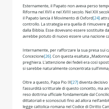
Esternamente, il Papato non aveva perso tempo ne
Riforma nel XVII e nel XVIII secolo. Nel XIX secol
il Papato lancia il Movimento di Oxford
[24]
attr
controllo. La strategia era quella di rimuovere
dalla Bibbia. Esse dovevano essere sostituite da 
avrebbe potuto di nuovo essere una nazione ca
Internamente, per rafforzare la sua presa sui ca
Concezione
[26]
. Con questa esaltata „Madonna” 
preghiera. L’attenzione dei fedeli era così spost
si sarebbe naturalmente concentrata sull’immagi
Oltre a questo, Papa Pio IX
[27]
diventa decisivo p
l’assurdità scritturale di questo concetto, ma an
reso dottrina ufficiale fondamentale dal Concilio
dittatoriali e sconosciuti fino ad allora nell’am
legge cattolica-romana nel Codice di Diritto Ca