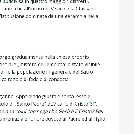
e suddivisa in quattro maggiori distretti,
anto che all’inizio del V secolo la Chiesa di
n’istituzione dominata da una gerarchia nella
) sorge gradualmente nella chiesa proprio
olare „mistero dell’empietà” è stato visibile
tori e la popolazione in generale del Sacro
ca regola di fede e di condotta.
’inganno. Apparendo giusta e santa, essa è
tolo di „Santo Padre” e „Vicario di Cristo
[3]
”,
se non colui che nega che Gesù è il Cristo? Egli
supremazia e l’onore dovute al Padre ed al Figlio