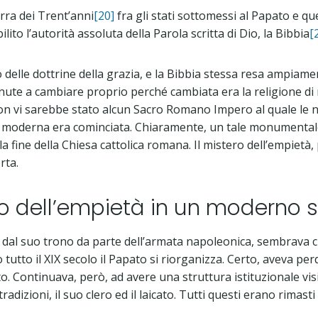
rra dei Trent’anni
[20]
fra gli stati sottomessi al Papato e qu
lito l’autorità assoluta della Parola scritta di Dio, la Bibbia
[
lo delle dottrine della grazia, e la Bibbia stessa resa ampiame
nute a cambiare proprio perché cambiata era la religione di 
n vi sarebbe stato alcun Sacro Romano Impero al quale le 
l’era moderna era cominciata. Chiaramente, un tale monument
ine della Chiesa cattolica romana. Il mistero dell’empietà, 
rta.
ero dell’empietà in un moderno 
dal suo trono da parte dell’armata napoleonica, sembrava c
utto il XIX secolo il Papato si riorganizza. Certo, aveva per
. Continuava, però, ad avere una struttura istituzionale visib
 tradizioni, il suo clero ed il laicato. Tutti questi erano rimast