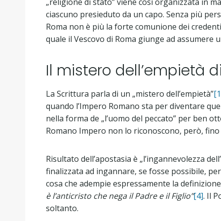
„religione di stato” viene così organizzata in ma
ciascuno presieduto da un capo. Senza più persecu
Roma non è più la forte comunione dei credenti 
quale il Vescovo di Roma giunge ad assumere u
Il mistero dell’empietà 
La Scrittura parla di un „mistero dell’empietà”
[1
quando l’Impero Romano sta per diventare quell
nella forma de „l’uomo del peccato” per ben otto
Romano Impero non lo riconoscono, però, fino a 
Risultato dell’apostasia è „l’ingannevolezza dell
finalizzata ad ingannare, se fosse possibile, pers
cosa che adempie espressamente la definizione d
è l’anticristo che nega il Padre e il Figlio”
[4]
. Il
soltanto.