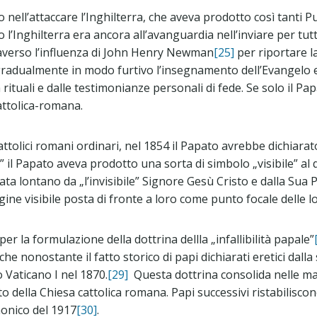
ll’attaccare l’Inghilterra, che aveva prodotto così tanti Puri
o l’Inghilterra era ancora all’avanguardia nell’inviare per tut
averso l’influenza di John Henry Newman
[25]
per riportare la
 gradualmente in modo furtivo l’insegnamento dell’Evangelo e
rituali e dalle testimonianze personali di fede. Se solo il Pap
ttolica-romana.
ttolici romani ordinari, nel 1854 il Papato avrebbe dichiarat
il Papato aveva prodotto una sorta di simbolo „visibile” al q
ata lontano da „l’invisibile” Signore Gesù Cristo e dalla Sua 
ne visibile posta di fronte a loro come punto focale delle l
er la formulazione della dottrina dellla „infallibilità papale”
che nonostante il fatto storico di papi dichiarati eretici dal
 Vaticano I nel 1870.
[29]
Questa dottrina consolida nelle ma
bito della Chiesa cattolica romana. Papi successivi ristabilis
nonico del 1917
[30]
.