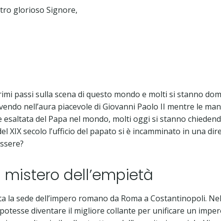
stro glorioso Signore,
rimi passi sulla scena di questo mondo e molti si stanno 
ivendo nell’aura piacevole di Giovanni Paolo II mentre le m
 esaltata del Papa nel mondo, molti oggi si stanno chieden
o del XIX secolo l’ufficio del papato si è incamminato in una 
essere?
l mistero dell’empietà
a la sede dell’impero romano da Roma a Costantinopoli. Nel 
potesse diventare il migliore collante per unificare un impe