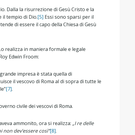
o. Dalla la risurrezione di Gesù Cristo e la
 il tempio di Dio.
[5]
Essi sono sparsi per il
etende di essere il capo della Chiesa di Gesù
Lo realizza in maniera formale e legale
e Roy Edwin Froom:
 grande impresa è stata quella di
isce il vescovo di Roma al di sopra di tutte le
le”
[7]
.
governo civile dei vescovi di Roma.
aveva ammonito, ora si realizza:
„I re delle
i non dev’essere così”
[8]
.