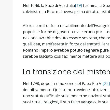
Nel 1648, la Pace di Vestfalia
[19]
termina la Gue
calvinista. La Riforma aveva prima di tutto ristabi
Allora, con il diffuso ristabilimento dell’Evange
popoli, le forme di governo civile erano pure te
nazione avrebbe dovuto essere sovrana, che no
quell’idea, manifestata in forza dei trattati, 
Romano Impero avrebbe potuto segnare pure la f
sarebbe lasciato così facilmente mettere alla po
La transizione del mist
Nel 1798, dopo la rimozione del Papa Pio VI
[22]
definitivamente. Questo non avviene: attraverso t
uno statuto ufficiale sulle moderne nazioni-stato
suoi rituali religiosi, il suo falso vangelo, le sue