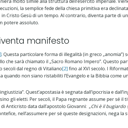
niera molto simile alla struttura dell’esercito imperiale. Vien
zioni, la semplice fede della chiesa primitiva era declinata t
in Cristo Gesù di un tempo. Al contrario, diventa parte di u
n potere assoluto.
diventa manifesto
]
. Questa particolare forma di illegalità (in greco „anomia”
o che sarà chiamato il „Sacro Romano Impero”. Questo partic
 secoli dal regno di Vitaliano
[2]
fino al XVI secolo. I Riforma
quando non siano ristabiliti l’Evangelo e la Bibbia come uni
’ingiustizia”. Quest’apostasia è segnata dall’ipocrisia e dall
ino gli eletti. Per secoli, il Papa regnante assume per sé il ti
i Anticristo data dall’apostolo Giovanni: „
Chi è il bugiardo 
 Pontefice, nell’assumere per sé queste designazioni, nega la 