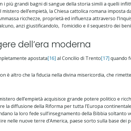
i più grandi bagni di sangue della storia simili a quelli infli
el mistero dell’empietà, la Chiesa cattolica romana imposta dag
 Ammassa ricchezze, proprietà ed influenza attraverso l’Inquis
lcuno, anzi giustificandolo, l’omicidio e il sequestro dei beni
rgere dell’era moderna
ompletamente apostata
[16]
al Concilio di Trento
[17]
quando fo
n è altro che la fiducia nella divina misericordia, che rimette
l mistero dell’empietà acquisisce grande potere politico e ric
 la diffusione della Riforma per tutta l’Europa continentale, l
e fondano la loro fede sull’insegnamento della Bibbia soltant
e nelle nuove terre d’America, paese sorto sulla base dei pr