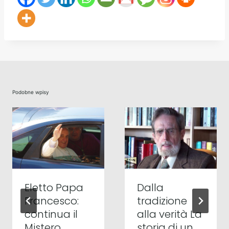
Podobne wpisy
Eletto Papa
Dalla
Francesco:
tradizione
continua il
alla verità La
Mistero
storia di un